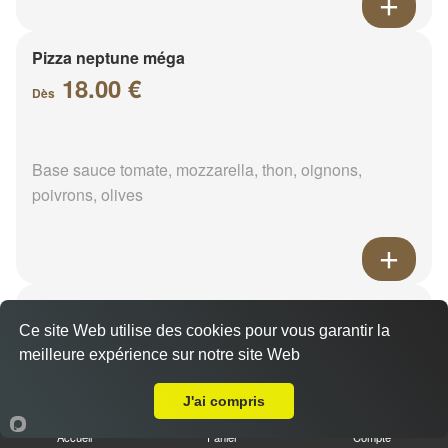
Pizza neptune méga
18.00 €
Dès
Base sauce tomate, mozzarella, thon, oignons,
poivrons, olives
Pizza napolitaine méga
Ce site Web utilise des cookies pour vous garantir la
18.00 €
Dès
meilleure expérience sur notre site Web
Livraison sur Menainville
J'ai compris
Base sauce tomate, mozzarella, anchois, câpres,
Accueil
Panier
Compte
olives