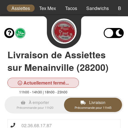
is
Assiettes
Tex Mex
Tacos
Sandwichs
Burg
Livraison de Assiettes
sur Menainville (28200)
Actuellement fermé...
11h00 - 14h30 | 18h00 - 23h00
À emporter
Livraison
Précommande pour 11h20
Précommande pour 11h45
02.36.68.17.87