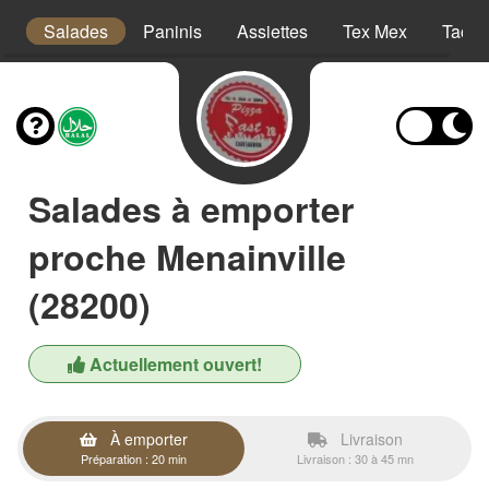
a
Salades
Paninis
Assiettes
Tex Mex
Tacos
Salades à emporter
proche Menainville
(28200)
Actuellement ouvert!
À emporter
Livraison
Préparation : 20 min
Livraison : 30 à 45 mn