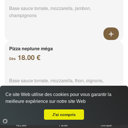
Base sauce tomate, mozzarella, jambon,
champignons
Pizza neptune méga
18.00 €
Dès
Base sauce tomate, mozzarella, thon, oignons,
poivrons, olives
Ce site Web utilise des cookies pour vous garantir la
meilleure expérience sur notre site Web
A Emporter sur Menainville
J'ai compris
Pizza napolitaine méga
Accueil
Panier
Compte