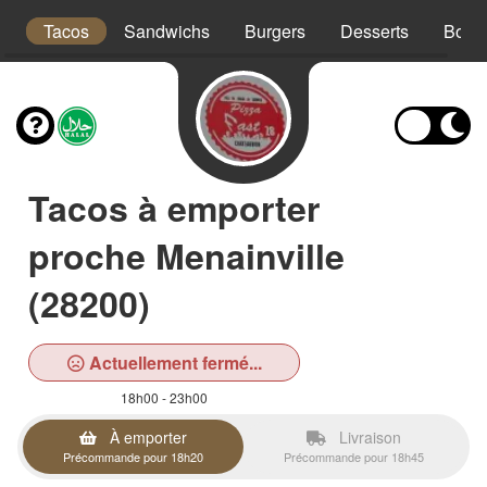
x
Tacos
Sandwichs
Burgers
Desserts
Bois
Tacos à emporter
proche Menainville
(28200)
Actuellement fermé...
18h00 - 23h00
À emporter
Livraison
Précommande pour 18h20
Précommande pour 18h45