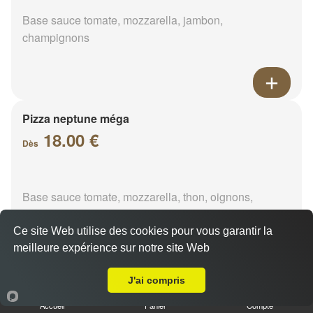
Base sauce tomate, mozzarella, jambon,
champignons
Pizza neptune méga
18.00 €
Dès
Base sauce tomate, mozzarella, thon, oignons,
poivrons, olives
Ce site Web utilise des cookies pour vous garantir la
meilleure expérience sur notre site Web
A Emporter sur Menainville
J'ai compris
Pizza napolitaine méga
Accueil
Panier
Compte