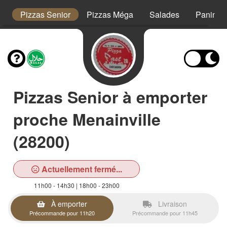
s
Pizzas Senior
Pizzas Méga
Salades
Paninis
Pizzas Senior à emporter
proche Menainville
(28200)
Actuellement fermé...
11h00 - 14h30 | 18h00 - 23h00
À emporter
Livraison
Précommande pour 11h20
Précommande pour 11h45