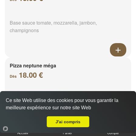
Base sauce tomate, mozzarella, jambon,
champignons
Pizza neptune méga
18.00 €
Dès
Base sauce tomate, mozzarella, thon, oignons,
Ce site Web utilise des cookies pour vous garantir la
poivrons, olives
meilleure expérience sur notre site Web
A Emporter sur Menainville
J'ai compris
Accueil
Panier
Compte