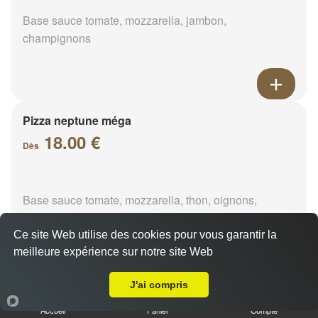
Base sauce tomate, mozzarella, jambon,
champignons
Pizza neptune méga
18.00 €
Dès
Base sauce tomate, mozzarella, thon, oignons,
poivrons, olives
Ce site Web utilise des cookies pour vous garantir la
meilleure expérience sur notre site Web
A Emporter sur Menainville
J'ai compris
Pizza napolitaine méga
Accueil
Panier
Compte