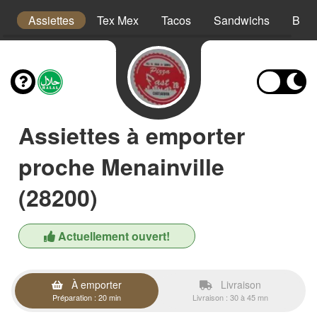
is
Assiettes
Tex Mex
Tacos
Sandwichs
Burg
Assiettes à emporter
proche Menainville
(28200)
Actuellement ouvert!
À emporter
Livraison
Préparation : 20 min
Livraison : 30 à 45 mn