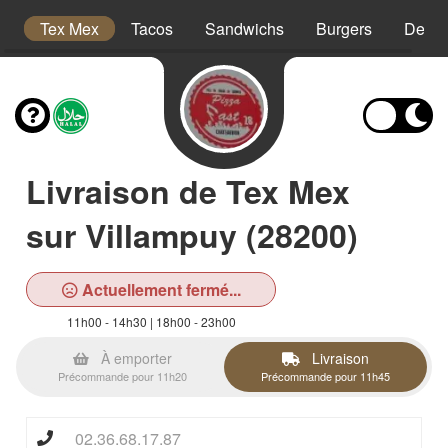
es
Tex Mex
Tacos
Sandwichs
Burgers
Desse
Livraison de Tex Mex
sur Villampuy (28200)
Actuellement fermé...
11h00 - 14h30 | 18h00 - 23h00
À emporter
Livraison
Précommande pour 11h20
Précommande pour 11h45
02.36.68.17.87