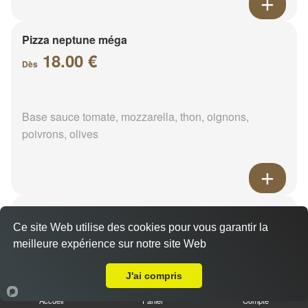
Pizza neptune méga
18.00 €
Dès
Base sauce tomate, mozzarella, thon, oignons,
poivrons, olives
Pizza napolitaine méga
Ce site Web utilise des cookies pour vous garantir la
18.00 €
Dès
meilleure expérience sur notre site Web
Livraison sur Villampuy
J'ai compris
Base sauce tomate, mozzarella, anchois, câpres,
Accueil
Panier
Compte
olives