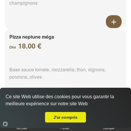
champignons
Pizza neptune méga
18.00 €
Dès
Base sauce tomate, mozzarella, thon, oignons,
poivrons, olives
Ce site Web utilise des cookies pour vous garantir la
meilleure expérience sur notre site Web
A Emporter sur Villampuy
Pizza napolitaine méga
18.00 €
J'ai compris
Dès
Accueil
Panier
Compte