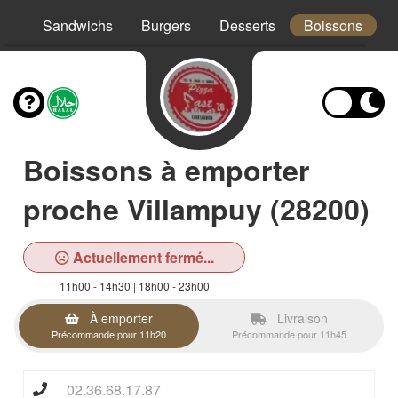
os
Sandwichs
Burgers
Desserts
Boissons
Boissons à emporter
proche Villampuy (28200)
Actuellement fermé...
11h00 - 14h30 | 18h00 - 23h00
À emporter
Livraison
Précommande pour 11h20
Précommande pour 11h45
02.36.68.17.87