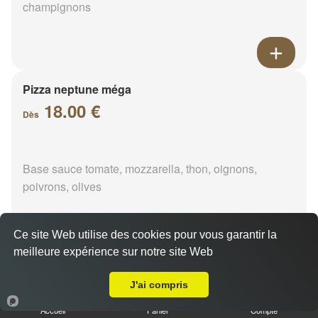
champignons
Pizza neptune méga
18.00 €
Dès
Base sauce tomate, mozzarella, thon, oignons,
poivrons, olives
Ce site Web utilise des cookies pour vous garantir la
meilleure expérience sur notre site Web
A Emporter sur Villampuy
Pizza napolitaine méga
18.00 €
J'ai compris
Dès
Accueil
Panier
Compte