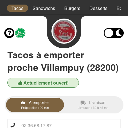
x
Tacos
Sandwichs
Burgers
Desserts
Bois
Tacos à emporter
proche Villampuy (28200)
Actuellement ouvert!
À emporter
Livraison
Préparation : 20 min
Livraison : 30 à 45 mn
02.36.68.17.87