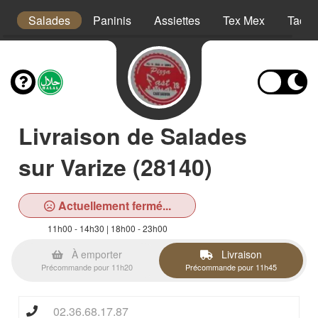
a
Salades
Paninis
Assiettes
Tex Mex
Tacos
Livraison de Salades
sur Varize (28140)
Actuellement fermé...
11h00 - 14h30 | 18h00 - 23h00
À emporter
Livraison
Précommande pour 11h20
Précommande pour 11h45
02.36.68.17.87