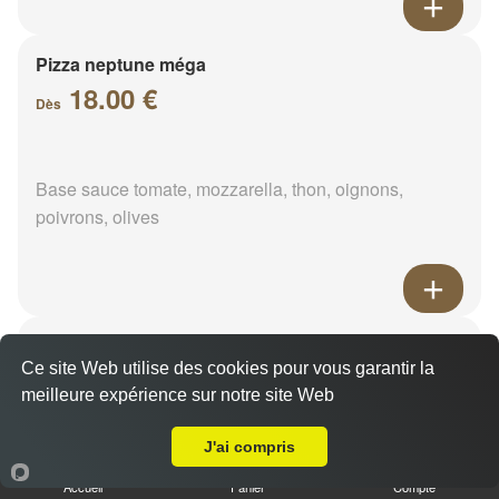
Pizza neptune méga
18.00 €
Dès
Base sauce tomate, mozzarella, thon, oignons,
poivrons, olives
Pizza napolitaine méga
Ce site Web utilise des cookies pour vous garantir la
18.00 €
Dès
meilleure expérience sur notre site Web
Livraison sur Varize
J'ai compris
Base sauce tomate, mozzarella, anchois, câpres,
Accueil
Panier
Compte
olives