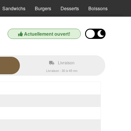
Sandwichs
Burgers
Desserts
Boissons
Actuellement ouvert!
Livraison
Livraison : 30 à 45 mn