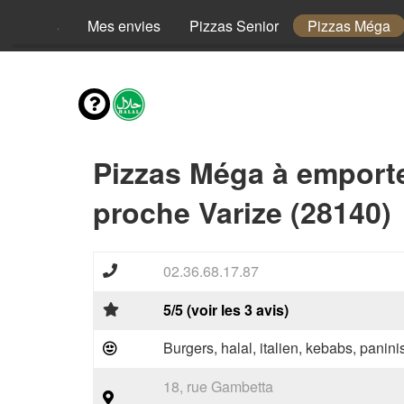
Menus
Mes envies
Pizzas Senior
Pizzas Méga
Pizzas Méga à emport
proche Varize (28140)
02.36.68.17.87
5/5 (voir les 3 avis)
Burgers, halal, italien, kebabs, panini
18, rue Gambetta