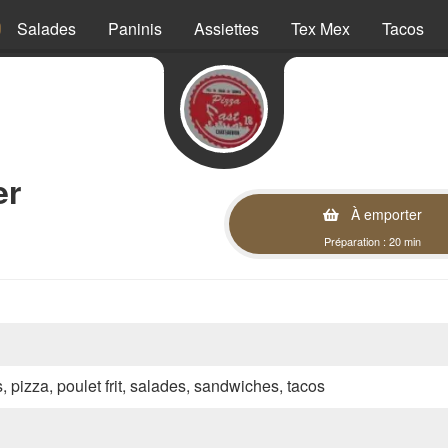
Salades
Paninis
Assiettes
Tex Mex
Tacos
er
À emporter
Préparation : 20 min
s, pizza, poulet frit, salades, sandwiches, tacos