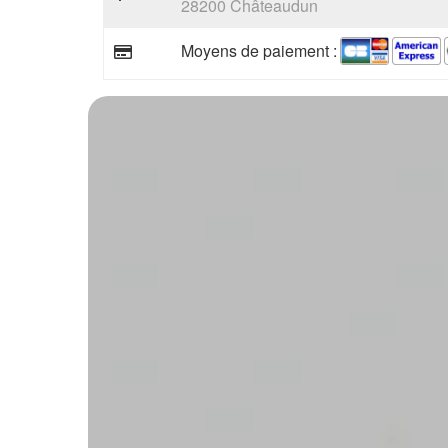
28200 Châteaudun
Moyens de paiement :