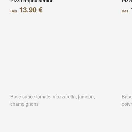
Pizza regina senior
Pizz
13.90 €
Dès
Dès
Base sauce tomate, mozzarella, jambon,
Base
champignons
poivr