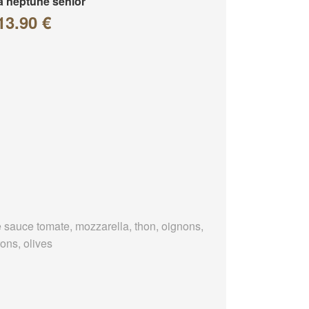
a neptune senior
13.90 €
 sauce tomate, mozzarella, thon, oignons,
ons, olives