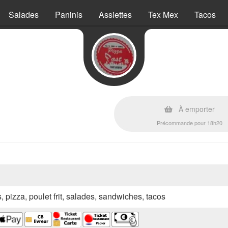
Salades
Paninis
Assiettes
Tex Mex
Tacos
À emporter
Précommande pour 18h20
s, pizza, poulet frit, salades, sandwiches, tacos