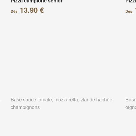
Pizza campione senior
Pizz
13.90 €
Dès
Dès
,
Base sauce tomate, mozzarella, viande hachée,
Base
champignons
oign