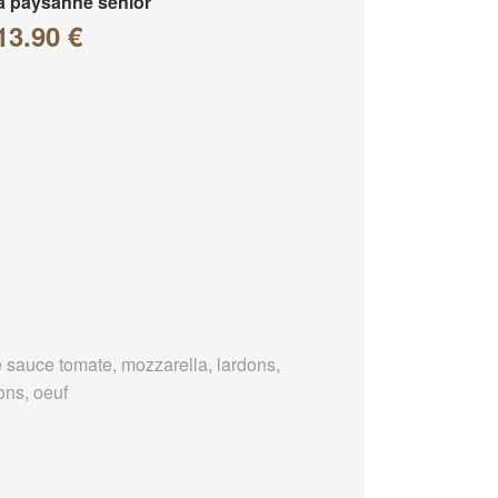
a paysanne senior
13.90 €
 sauce tomate, mozzarella, lardons,
ons, oeuf