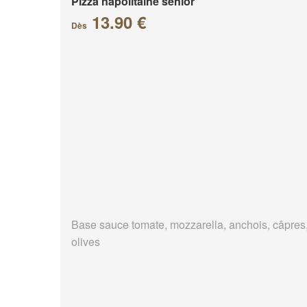
Pizza napolitaine senior
13.90 €
Dès
Base sauce tomate, mozzarella, anchois, câpres
olives