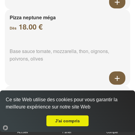
Pizza neptune méga
18.00 €
Dès
Base sauce tomate, mozzarella, thon, oignons,
poivrons, olives
Pizza napolitaine méga
Ce site Web utilise des cookies pour vous garantir la
18.00 €
Dès
meilleure expérience sur notre site Web
Livraison sur Ségland
J'ai compris
Base sauce tomate, mozzarella, anchois, câpres,
Accueil
Panier
Compte
olives