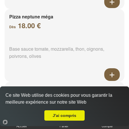
Pizza neptune méga
18.00 €
Dès
Base sauce tomate, mozzarella, thon, oignons,
poivrons, olives
Pizza napolitaine méga
Ce site Web utilise des cookies pour vous garantir la
18.00 €
Dès
meilleure expérience sur notre site Web
Livraison sur Ségland
J'ai compris
Base sauce tomate, mozzarella, anchois, câpres,
Accueil
Panier
Compte
olives