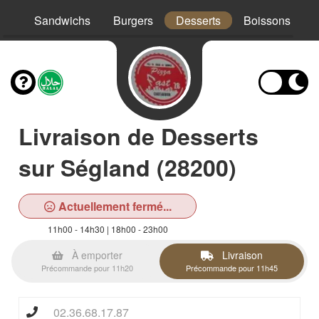
os
Sandwichs
Burgers
Desserts
Boissons
Livraison de Desserts
sur Ségland (28200)
Actuellement fermé...
11h00 - 14h30 | 18h00 - 23h00
À emporter
Livraison
Précommande pour 11h20
Précommande pour 11h45
02.36.68.17.87