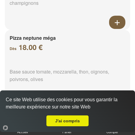
champignons
Pizza neptune méga
18.00 €
Dès
Base sauce tomate, mozzarella, thon, oignons,
poivrons, olives
Ce site Web utilise des cookies pour vous garantir la
meilleure expérience sur notre site Web
A Emporter sur Ségland
Pizza napolitaine méga
18.00 €
J'ai compris
Dès
Accueil
Panier
Compte