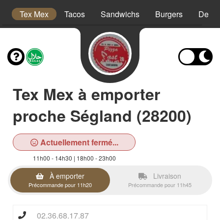
es
Tex Mex
Tacos
Sandwichs
Burgers
Desse
Tex Mex à emporter
proche Ségland (28200)
Actuellement fermé...
11h00 - 14h30 | 18h00 - 23h00
À emporter
Livraison
Précommande pour 11h20
Précommande pour 11h45
02.36.68.17.87