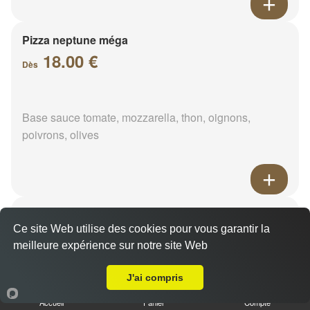
Pizza neptune méga
18.00 €
Dès
Base sauce tomate, mozzarella, thon, oignons,
poivrons, olives
Pizza napolitaine méga
Ce site Web utilise des cookies pour vous garantir la
18.00 €
Dès
meilleure expérience sur notre site Web
Livraison sur Saint-Calais
J'ai compris
Base sauce tomate, mozzarella, anchois, câpres,
Accueil
Panier
Compte
olives