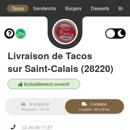
x
Tacos
Sandwichs
Burgers
Desserts
Bois
Livraison de Tacos
sur Saint-Calais (28220)
Actuellement ouvert!
À emporter
Livraison
Préparation : 20 min
Livraison : 30 à 45 mn
02.36.68.17.87