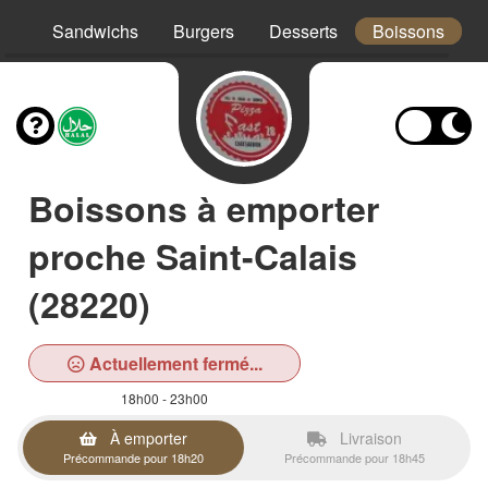
os
Sandwichs
Burgers
Desserts
Boissons
Boissons à emporter
proche Saint-Calais
(28220)
Actuellement fermé...
18h00 - 23h00
À emporter
Livraison
Précommande pour 18h20
Précommande pour 18h45