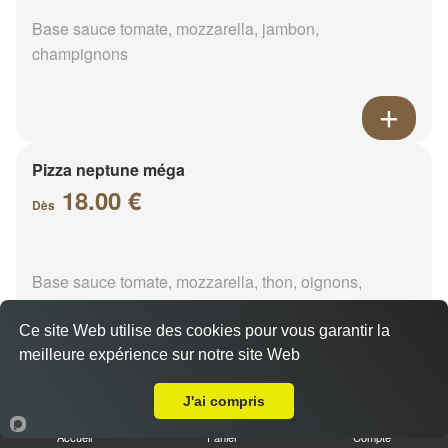
Base sauce tomate, mozzarella, jambon,
champignons
Pizza neptune méga
18.00 €
Dès
Base sauce tomate, mozzarella, thon, oignons,
poivrons, olives
Ce site Web utilise des cookies pour vous garantir la
meilleure expérience sur notre site Web
A Emporter sur Saint-Calais
J'ai compris
Pizza napolitaine méga
Accueil
Panier
Compte