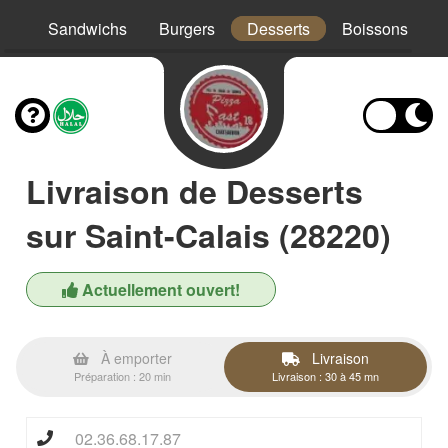
os
Sandwichs
Burgers
Desserts
Boissons
Livraison de Desserts
sur Saint-Calais (28220)
Actuellement ouvert!
À emporter
Livraison
Préparation : 20 min
Livraison : 30 à 45 mn
02.36.68.17.87