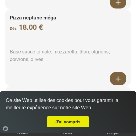
Pizza neptune méga
18.00 €
Dès
Base sauce tomate, mozzarella, thon, oignons,
poivrons, olives
Pizza napolitaine méga
Ce site Web utilise des cookies pour vous garantir la
18.00 €
Dès
meilleure expérience sur notre site Web
Livraison sur Saint-Calais
J'ai compris
Base sauce tomate, mozzarella, anchois, câpres,
Accueil
Panier
Compte
olives