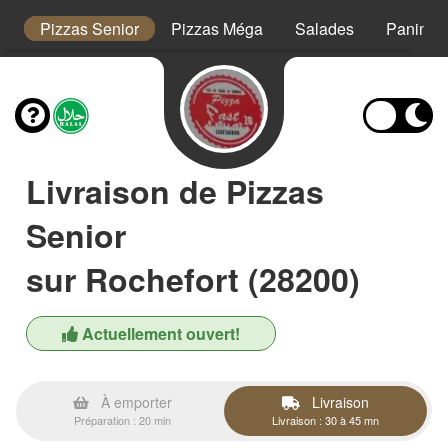
s
Pizzas Senior
Pizzas Méga
Salades
Paninis
Livraison de Pizzas
Senior
sur Rochefort (28200)
Actuellement ouvert!
À emporter
Livraison
Préparation : 20 min
Livraison : 30 à 45 mn