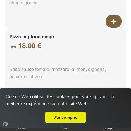
champignons
Pizza neptune méga
18.00 €
Dès
Base sauce tomate, mozzarella, thon, oignons,
poivrons, olives
Ce site Web utilise des cookies pour vous garantir la
meilleure expérience sur notre site Web
Livraison sur Rochefort
Pizza napolitaine méga
18.00 €
J'ai compris
Dès
Accueil
Panier
Compte