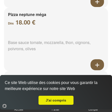
Pizza neptune méga
18.00 €
Dès
Base sauce tomate, mozzarella, thon, oignons,
poivrons, olives
Pizza napolitaine méga
Ce site Web utilise des cookies pour vous garantir la
18.00 €
Dès
meilleure expérience sur notre site Web
Livraison sur Rochefort
J'ai compris
Base sauce tomate, mozzarella, anchois, câpres,
Accueil
Panier
Compte
olives