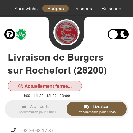
os
Sandwichs
Burgers
Desserts
Boissons
Livraison de Burgers
sur Rochefort (28200)
Actuellement fermé...
11h00 - 14h30 | 18h00 - 23h00
À emporter
Livraison
Précommande pour 11h20
Précommande pour 11h45
02.36.68.17.87