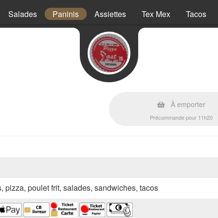
Salades
Paninis
Assiettes
Tex Mex
Tacos
À emporter
Précommande pour 11h20
s, pizza, poulet frit, salades, sandwiches, tacos