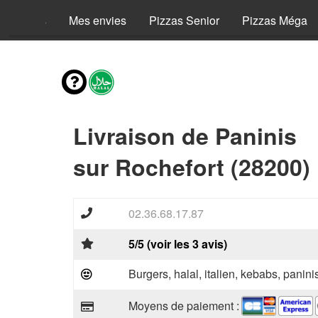
Menus
Mes envies
Pizzas Senior
Pizzas Méga
Livraison de Paninis
sur Rochefort (28200)
02.36.68.17.87
5/5 (voir les 3 avis)
Burgers, halal, italien, kebabs, panini
Moyens de paiement :