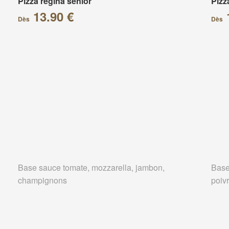
Pizza regina senior
Pizz
13.90 €
Dès
Dès
Base sauce tomate, mozzarella, jambon,
Base
champignons
poivr