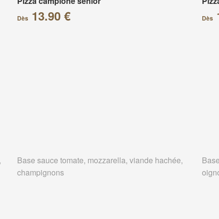
Pizza campione senior
Pizz
13.90 €
Dès
Dès
,
Base sauce tomate, mozzarella, viande hachée,
Base
champignons
oign