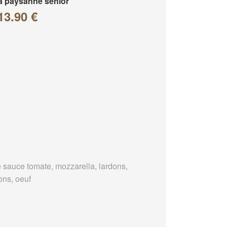
a paysanne senior
13.90 €
 sauce tomate, mozzarella, lardons,
ons, oeuf