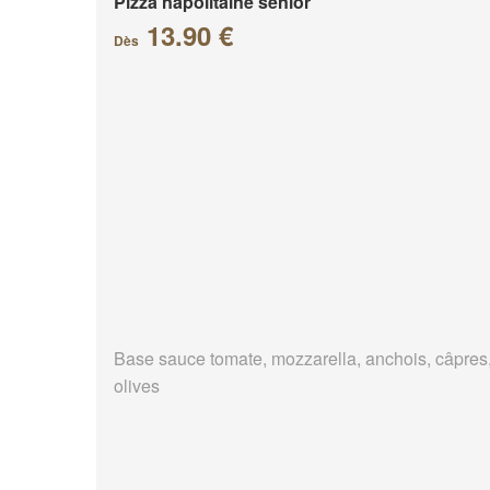
Pizza napolitaine senior
13.90 €
Dès
Base sauce tomate, mozzarella, anchois, câpres
olives