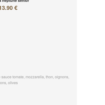
a neptune senior
13.90 €
 sauce tomate, mozzarella, thon, oignons,
ons, olives