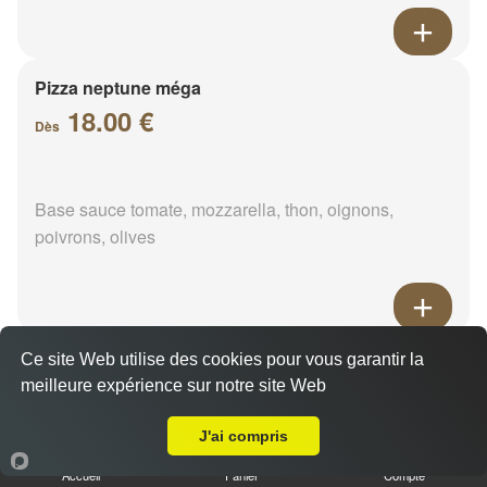
Pizza neptune méga
18.00 €
Dès
Base sauce tomate, mozzarella, thon, oignons,
poivrons, olives
Pizza napolitaine méga
Ce site Web utilise des cookies pour vous garantir la
meilleure expérience sur notre site Web
18.00 €
Dès
Livraison sur La Brouaze
J'ai compris
Accueil
Panier
Compte
Base sauce tomate, mozzarella, anchois, câpres,