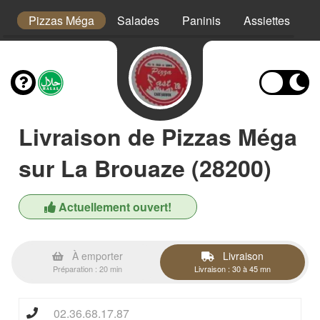
or
Pizzas Méga
Salades
Paninis
Assiettes
T
Livraison de Pizzas Méga
sur La Brouaze (28200)
Actuellement ouvert!
À emporter
Livraison
Préparation : 20 min
Livraison : 30 à 45 mn
02.36.68.17.87