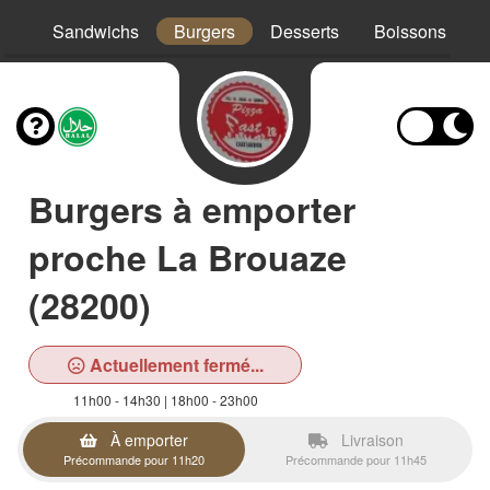
os
Sandwichs
Burgers
Desserts
Boissons
Burgers à emporter
proche La Brouaze
(28200)
Actuellement fermé...
11h00 - 14h30 | 18h00 - 23h00
À emporter
Livraison
Précommande pour 11h20
Précommande pour 11h45