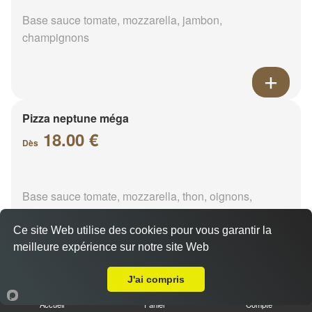
Base sauce tomate, mozzarella, jambon,
champignons
Pizza neptune méga
18.00 €
Dès
Base sauce tomate, mozzarella, thon, oignons,
poivrons, olives
Ce site Web utilise des cookies pour vous garantir la
meilleure expérience sur notre site Web
A Emporter sur La Brouaze
J'ai compris
Pizza napolitaine méga
Accueil
Panier
Compte