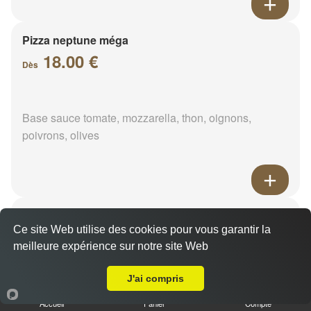
Pizza neptune méga
18.00 €
Dès
Base sauce tomate, mozzarella, thon, oignons,
poivrons, olives
Pizza napolitaine méga
Ce site Web utilise des cookies pour vous garantir la
18.00 €
Dès
meilleure expérience sur notre site Web
Livraison sur La Brouaze
J'ai compris
Base sauce tomate, mozzarella, anchois, câpres,
Accueil
Panier
Compte
olives