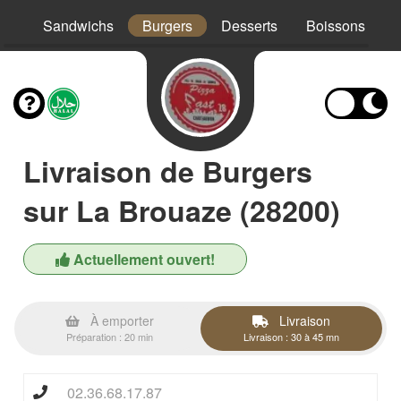
os
Sandwichs
Burgers
Desserts
Boissons
Livraison de Burgers
sur La Brouaze (28200)
Actuellement ouvert!
À emporter
Livraison
Préparation : 20 min
Livraison : 30 à 45 mn
02.36.68.17.87