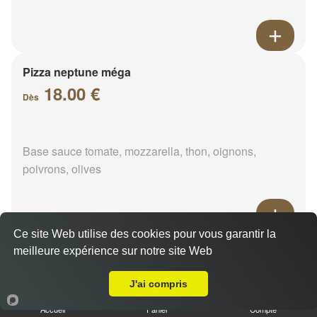
Pizza neptune méga
18.00 €
Dès
Base sauce tomate, mozzarella, thon, oignons,
poivrons, olives
Ce site Web utilise des cookies pour vous garantir la
Pizza napolitaine méga
meilleure expérience sur notre site Web
Livraison sur Saint-Hilaire-sur-Yerre
18.00 €
Dès
J'ai compris
Accueil
Panier
Compte