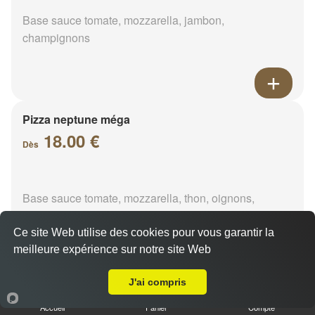
Base sauce tomate, mozzarella, jambon,
champignons
Pizza neptune méga
18.00 €
Dès
Base sauce tomate, mozzarella, thon, oignons,
poivrons, olives
Ce site Web utilise des cookies pour vous garantir la
meilleure expérience sur notre site Web
A Emporter sur Saint-Hilaire-sur-Yerre
J'ai compris
Pizza napolitaine méga
Accueil
Panier
Compte