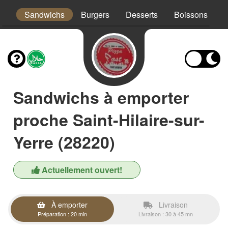
os
Sandwichs
Burgers
Desserts
Boissons
Sandwichs à emporter
proche Saint-Hilaire-sur-
Yerre (28220)
Actuellement ouvert!
À emporter
Livraison
Préparation : 20 min
Livraison : 30 à 45 mn