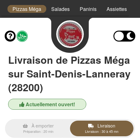
or
Pizzas Méga
Salades
Paninis
Assiettes
T
Livraison de Pizzas Méga
sur Saint-Denis-Lanneray
(28200)
Actuellement ouvert!
À emporter
Livraison
Préparation : 20 min
Livraison : 30 à 45 mn