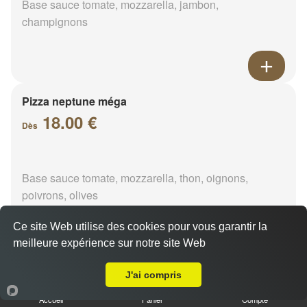
Base sauce tomate, mozzarella, jambon,
champignons
Pizza neptune méga
18.00 €
Dès
Base sauce tomate, mozzarella, thon, oignons,
poivrons, olives
Ce site Web utilise des cookies pour vous garantir la
meilleure expérience sur notre site Web
Livraison sur Saint-Denis-Lanneray
Pizza napolitaine méga
J'ai compris
18.00 €
Dès
Accueil
Panier
Compte