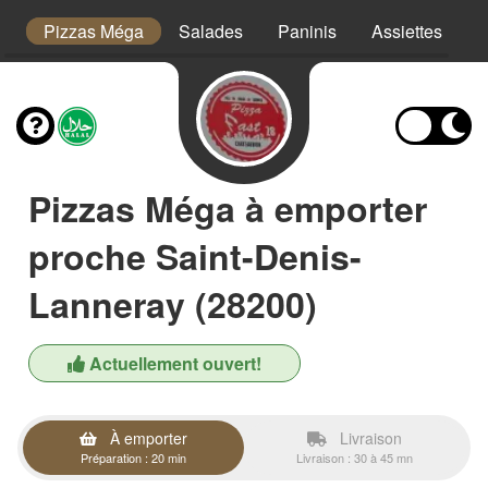
or
Pizzas Méga
Salades
Paninis
Assiettes
T
Pizzas Méga à emporter
proche Saint-Denis-
Lanneray (28200)
Actuellement ouvert!
À emporter
Livraison
Préparation : 20 min
Livraison : 30 à 45 mn