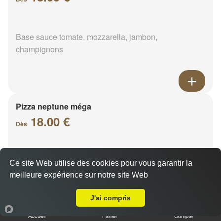
Base sauce tomate, mozzarella, jambon,
champignons
Pizza neptune méga
18.00 €
Dès
Base sauce tomate, mozzarella, thon, oignons,
Ce site Web utilise des cookies pour vous garantir la
poivrons, olives
meilleure expérience sur notre site Web
A Emporter sur Saint-Denis-Lanneray
J'ai compris
Accueil
Panier
Compte