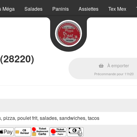
s Méga
Salades
Paninis
Assiettes
Tex Mex
 (28220)
À emporter
Précommande pour 11h20
s, pizza, poulet frit, salades, sandwiches, tacos