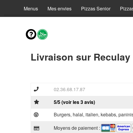
Menus
Mes envies
Pizzas Senior
Pizza
Livraison sur Reculay
02.36.68.17.87
5/5 (voir les 3 avis)
Burgers, halal, italien, kebabs, panini
Moyens de paiement :