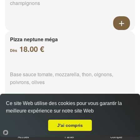
champignons
Pizza neptune méga
18.00 €
Dès
Base sauce tomate, mozzarella, thon, oignons,
poivrons, olives
Ce site Web utilise des cookies pour vous garantir la
meilleure expérience sur notre site Web
A Emporter sur Reculay
Pizza napolitaine méga
18.00 €
J'ai compris
Dès
Accueil
Panier
Compte