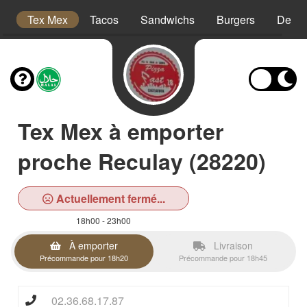
es
Tex Mex
Tacos
Sandwichs
Burgers
Desse
Tex Mex à emporter
proche Reculay (28220)
Actuellement fermé...
18h00 - 23h00
À emporter
Livraison
Précommande pour 18h20
Précommande pour 18h45
02.36.68.17.87