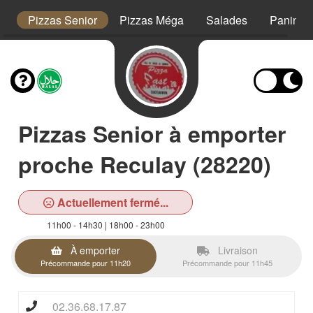
s
Pizzas Senior
Pizzas Méga
Salades
Paninis
Pizzas Senior à emporter
proche Reculay (28220)
Actuellement fermé...
11h00 - 14h30 | 18h00 - 23h00
À emporter
Livraison
Précommande pour 11h20
Précommande pour 11h45
02.36.68.17.87