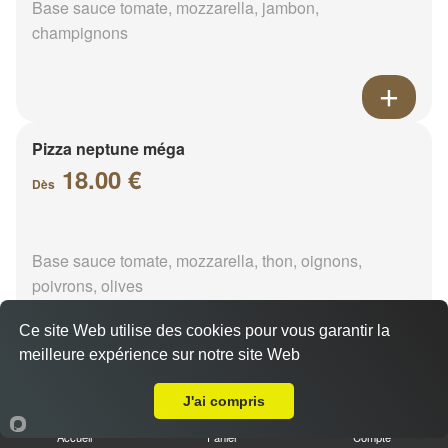
Base sauce tomate, mozzarella, jambon,
champignons
Pizza neptune méga
18.00 €
Dès
Base sauce tomate, mozzarella, thon, oignons,
poivrons, olives
Ce site Web utilise des cookies pour vous garantir la
meilleure expérience sur notre site Web
A Emporter sur Reculay
Pizza napolitaine méga
J'ai compris
18.00 €
Dès
Accueil
Panier
Compte