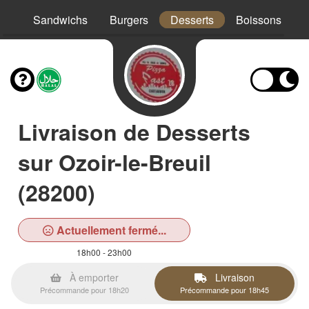
os
Sandwichs
Burgers
Desserts
Boissons
Livraison de Desserts
sur Ozoir-le-Breuil
(28200)
Actuellement fermé...
18h00 - 23h00
À emporter
Livraison
Précommande pour 18h20
Précommande pour 18h45