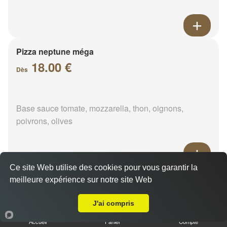
Pizza neptune méga
18.00 €
Dès
Base sauce tomate, mozzarella, thon, oignons,
poivrons, olives
Ce site Web utilise des cookies pour vous garantir la
Pizza napolitaine méga
meilleure expérience sur notre site Web
Livraison sur Ozoir-le-Breuil
18.00 €
Dès
J'ai compris
Accueil
Panier
Compte