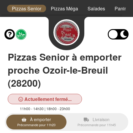
s
Pizzas Senior
Pizzas Méga
Salades
Paninis
Pizzas Senior à emporter
proche Ozoir-le-Breuil
(28200)
Actuellement fermé...
11h00 - 14h30 | 18h00 - 23h00
À emporter
Livraison
Précommande pour 11h20
Précommande pour 11h45