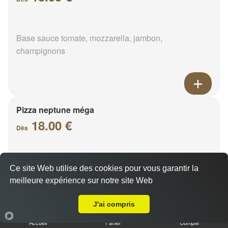
Base sauce tomate, mozzarella, jambon,
champignons
Pizza neptune méga
18.00 €
Dès
Base sauce tomate, mozzarella, thon, oignons,
Ce site Web utilise des cookies pour vous garantir la
poivrons, olives
meilleure expérience sur notre site Web
A Emporter sur Ozoir-le-Breuil
J'ai compris
Accueil
Panier
Compte