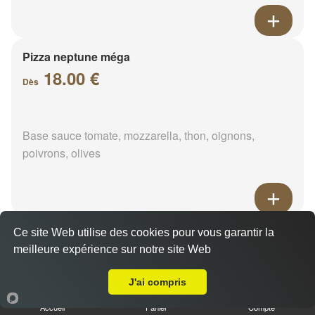
Pizza neptune méga
18.00 €
Dès
Base sauce tomate, mozzarella, thon, oignons,
poivrons, olives
Pizza napolitaine méga
Ce site Web utilise des cookies pour vous garantir la
meilleure expérience sur notre site Web
18.00 €
Dès
Livraison sur Le Rameau
J'ai compris
Accueil
Panier
Compte
Base sauce tomate, mozzarella, anchois, câpres,