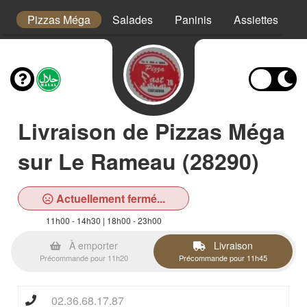
or
Pizzas Méga
Salades
Paninis
Assiettes
T
Livraison de Pizzas Méga
sur Le Rameau (28290)
Actuellement fermé...
11h00 - 14h30 | 18h00 - 23h00
À emporter
Livraison
Précommande pour 11h20
Précommande pour 11h45
02.36.68.17.87