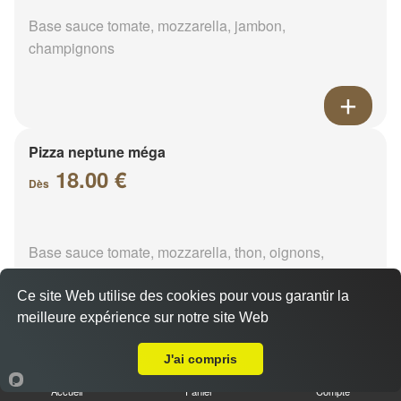
Base sauce tomate, mozzarella, jambon,
champignons
Pizza neptune méga
18.00 €
Dès
Base sauce tomate, mozzarella, thon, oignons,
poivrons, olives
Ce site Web utilise des cookies pour vous garantir la
meilleure expérience sur notre site Web
A Emporter sur Le Rameau
J'ai compris
Pizza napolitaine méga
Accueil
Panier
Compte