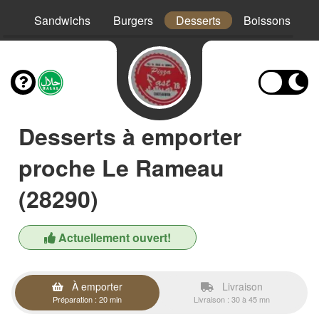
os
Sandwichs
Burgers
Desserts
Boissons
Desserts à emporter
proche Le Rameau
(28290)
Actuellement ouvert!
À emporter
Livraison
Préparation : 20 min
Livraison : 30 à 45 mn