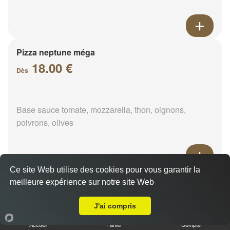
Pizza neptune méga
18.00 €
Dès
Base sauce tomate, mozzarella, thon, oignons,
poivrons, olives
Ce site Web utilise des cookies pour vous garantir la
Pizza napolitaine méga
meilleure expérience sur notre site Web
Livraison sur La Varenne Ferron
18.00 €
Dès
J'ai compris
Accueil
Panier
Compte