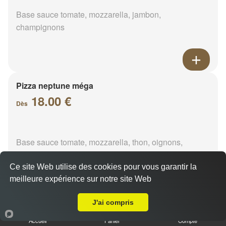
Base sauce tomate, mozzarella, jambon,
champignons
Pizza neptune méga
18.00 €
Dès
Base sauce tomate, mozzarella, thon, oignons,
poivrons, olives
Ce site Web utilise des cookies pour vous garantir la
meilleure expérience sur notre site Web
A Emporter sur La Varenne Ferron
J'ai compris
Pizza napolitaine méga
Accueil
Panier
Compte