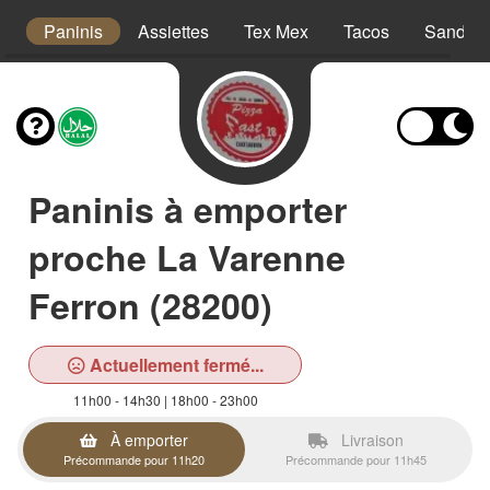
s
Paninis
Assiettes
Tex Mex
Tacos
Sandwi
Paninis à emporter
proche La Varenne
Ferron (28200)
Actuellement fermé...
11h00 - 14h30 | 18h00 - 23h00
À emporter
Livraison
Précommande pour 11h20
Précommande pour 11h45