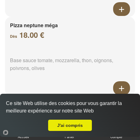
Pizza neptune méga
18.00 €
Dès
Base sauce tomate, mozzarella, thon, oignons,
poivrons, olives
Pizza napolitaine méga
Ce site Web utilise des cookies pour vous garantir la
meilleure expérience sur notre site Web
18.00 €
Dès
Livraison sur Flacey
J'ai compris
Accueil
Panier
Compte
Base sauce tomate, mozzarella, anchois, câpres,