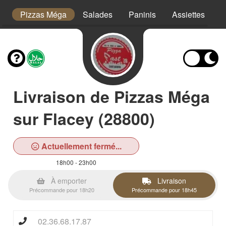
or
Pizzas Méga
Salades
Paninis
Assiettes
T
Livraison de Pizzas Méga
sur Flacey (28800)
Actuellement fermé...
18h00 - 23h00
À emporter
Livraison
Précommande pour 18h20
Précommande pour 18h45
02.36.68.17.87