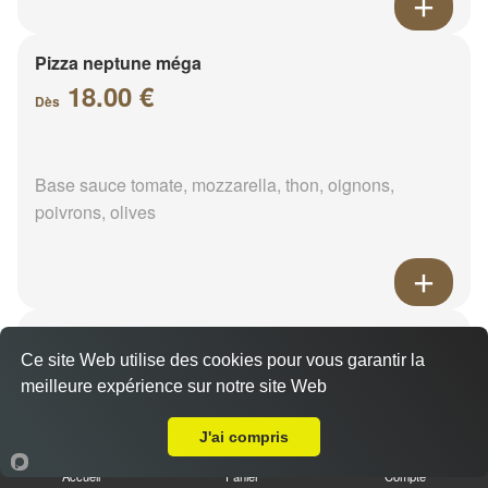
Pizza neptune méga
18.00 €
Dès
Base sauce tomate, mozzarella, thon, oignons,
poivrons, olives
Pizza napolitaine méga
Ce site Web utilise des cookies pour vous garantir la
18.00 €
Dès
meilleure expérience sur notre site Web
Livraison sur Flacey
J'ai compris
Base sauce tomate, mozzarella, anchois, câpres,
Accueil
Panier
Compte
olives