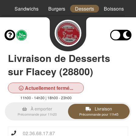
os
Sandwichs
Burgers
Desserts
Boissons
Livraison de Desserts
sur Flacey (28800)
Actuellement fermé...
11h00 - 14h30 | 18h00 - 23h00
À emporter
Livraison
Précommande pour 11h20
Précommande pour 11h45
02.36.68.17.87