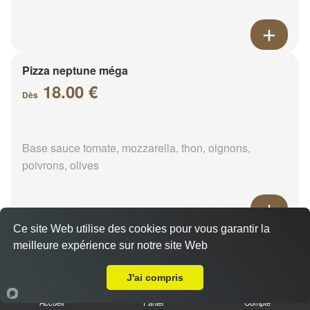
Pizza neptune méga
18.00 €
Dès
Base sauce tomate, mozzarella, thon, oignons,
poivrons, olives
Ce site Web utilise des cookies pour vous garantir la
Pizza napolitaine méga
meilleure expérience sur notre site Web
Livraison sur Cloyes-les-Trois-Rivières
18.00 €
Dès
J'ai compris
Accueil
Panier
Compte