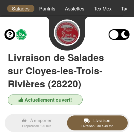
a
Salades
Paninis
Assiettes
Tex Mex
Tacos
Livraison de Salades
sur Cloyes-les-Trois-
Rivières (28220)
Actuellement ouvert!
À emporter
Livraison
Préparation : 20 min
Livraison : 30 à 45 mn