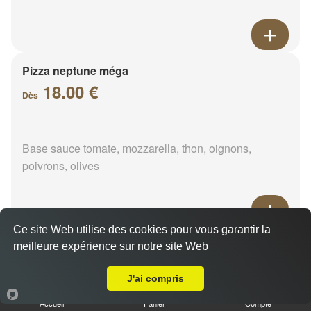
Pizza neptune méga
18.00 €
Dès
Base sauce tomate, mozzarella, thon, oignons,
poivrons, olives
Ce site Web utilise des cookies pour vous garantir la
Pizza napolitaine méga
meilleure expérience sur notre site Web
Livraison sur Cloyes-les-Trois-Rivières
18.00 €
Dès
J'ai compris
Accueil
Panier
Compte