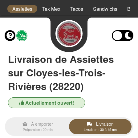
is
Assiettes
Tex Mex
Tacos
Sandwichs
Burg
Livraison de Assiettes
sur Cloyes-les-Trois-
Rivières (28220)
Actuellement ouvert!
À emporter
Livraison
Préparation : 20 min
Livraison : 30 à 45 mn