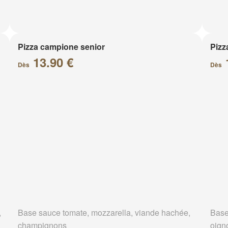
Pizza campione senior
Pizz
13.90 €
Dès
Dès
,
Base sauce tomate, mozzarella, viande hachée,
Base
champignons
oign