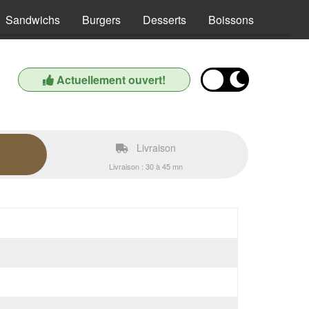
Sandwichs
Burgers
Desserts
Boissons
Actuellement ouvert!
Livraison
Livraison : 30 à 45 mn