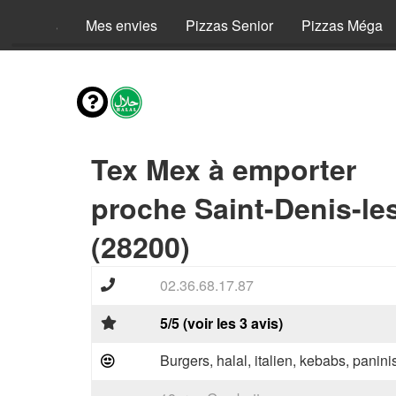
Menus
Mes envies
Pizzas Senior
Pizzas Méga
Tex Mex à emporter
proche Saint-Denis-le
(28200)
02.36.68.17.87
5/5 (voir les 3 avis)
Burgers, halal, italien, kebabs, panini