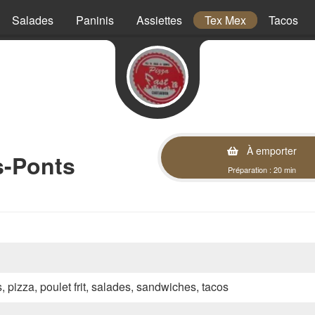
Salades
Paninis
Assiettes
Tex Mex
Tacos
À emporter
s-Ponts
Préparation : 20 min
s, pizza, poulet frit, salades, sandwiches, tacos