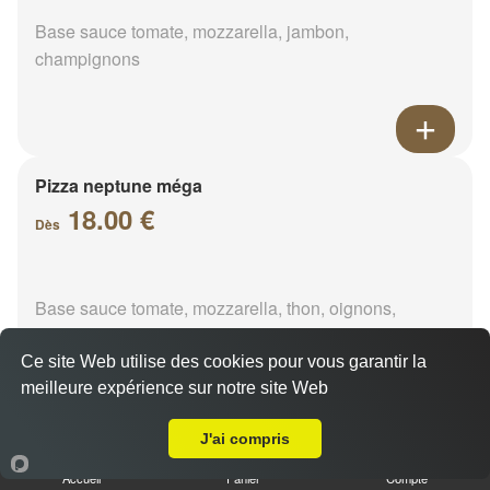
Base sauce tomate, mozzarella, jambon,
champignons
Pizza neptune méga
18.00 €
Dès
Base sauce tomate, mozzarella, thon, oignons,
poivrons, olives
Ce site Web utilise des cookies pour vous garantir la
meilleure expérience sur notre site Web
A Emporter sur Saint-Denis-les-Ponts
J'ai compris
Pizza napolitaine méga
Accueil
Panier
Compte