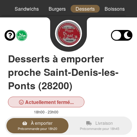
os
Sandwichs
Burgers
Desserts
Boissons
Desserts à emporter
proche Saint-Denis-les-
Ponts (28200)
Actuellement fermé...
18h00 - 23h00
À emporter
Livraison
Précommande pour 18h20
Précommande pour 18h45