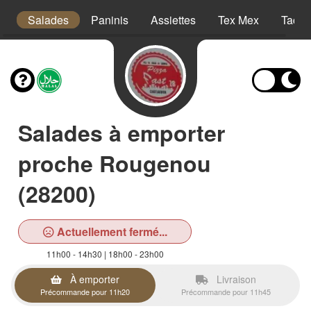
a
Salades
Paninis
Assiettes
Tex Mex
Tacos
Salades à emporter
proche Rougenou
(28200)
Actuellement fermé...
11h00 - 14h30 | 18h00 - 23h00
À emporter
Livraison
Précommande pour 11h20
Précommande pour 11h45