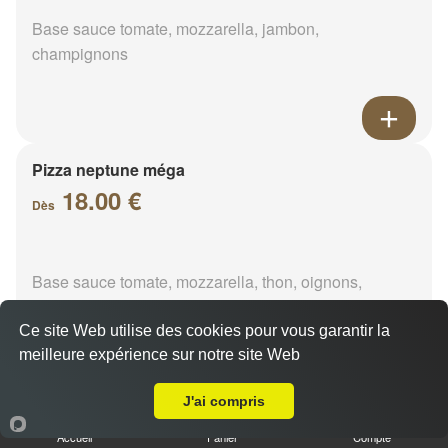
Base sauce tomate, mozzarella, jambon,
champignons
Pizza neptune méga
18.00 €
Dès
Base sauce tomate, mozzarella, thon, oignons,
poivrons, olives
Ce site Web utilise des cookies pour vous garantir la
meilleure expérience sur notre site Web
A Emporter sur Rougenou
J'ai compris
Pizza napolitaine méga
Accueil
Panier
Compte