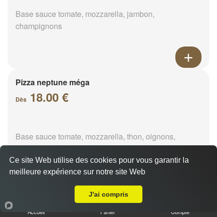
Base sauce tomate, mozzarella, jambon,
champignons
Pizza neptune méga
18.00 €
Dès
Base sauce tomate, mozzarella, thon, oignons,
poivrons, olives
Ce site Web utilise des cookies pour vous garantir la
meilleure expérience sur notre site Web
A Emporter sur Rougenou
J'ai compris
Pizza napolitaine méga
Accueil
Panier
Compte