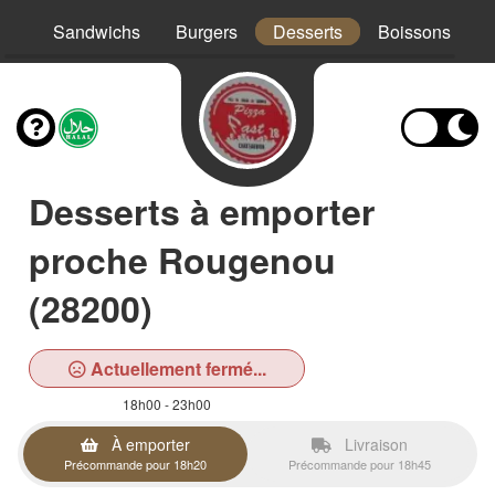
os
Sandwichs
Burgers
Desserts
Boissons
Desserts à emporter
proche Rougenou
(28200)
Actuellement fermé...
18h00 - 23h00
À emporter
Livraison
Précommande pour 18h20
Précommande pour 18h45