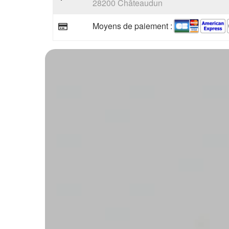
28200 Châteaudun
Moyens de paiement :