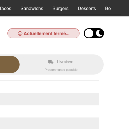
Tacos
Sandwichs
Burgers
Desserts
Boissons
Actuellement fermé...
Livraison
Précommande possible