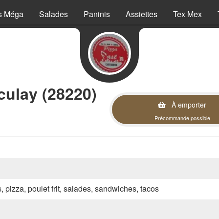
s Méga
Salades
Paninis
Assiettes
Tex Mex
culay (28220)
À emporter
Précommande possible
s, pizza, poulet frit, salades, sandwiches, tacos