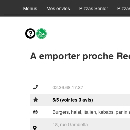
Menus
Mes envies
Pizzas Senior
Pizza
A emporter proche Re
02.36.68.17.87
5/5 (voir les 3 avis)
Burgers, halal, italien, kebabs, panini
18, rue Gambetta