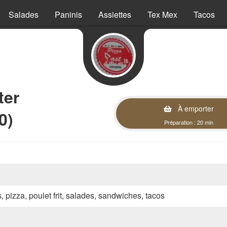
Salades
Paninis
Assiettes
Tex Mex
Tacos
ter
À emporter
0)
Préparation : 20 min
s, pizza, poulet frit, salades, sandwiches, tacos