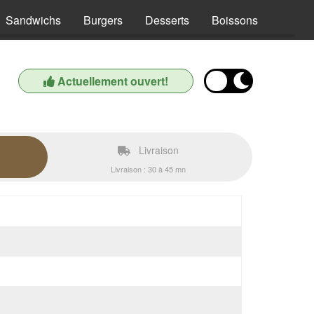
Sandwichs
Burgers
Desserts
Boissons
Actuellement ouvert!
Livraison
Livraison : 30 à 45 mn