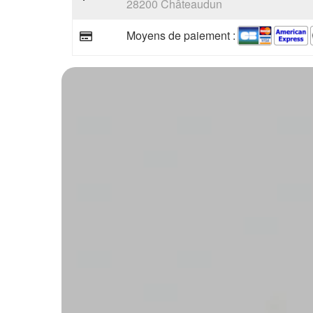
28200 Châteaudun
Moyens de paiement :