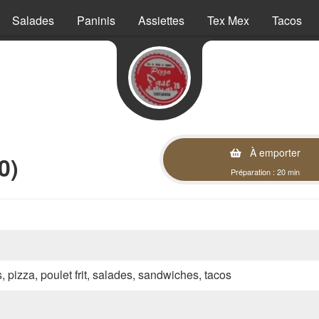
Salades
Paninis
Assiettes
Tex Mex
Tacos
À emporter
0)
Préparation : 20 min
s, pizza, poulet frit, salades, sandwiches, tacos