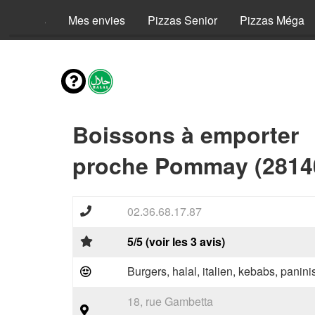
Menus
Mes envies
Pizzas Senior
Pizzas Méga
Boissons à emporter
proche Pommay (2814
02.36.68.17.87
5/5 (voir les 3 avis)
Burgers, halal, italien, kebabs, panini
18, rue Gambetta