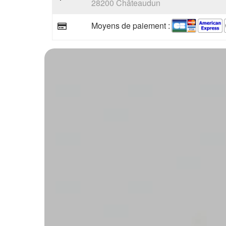
28200 Châteaudun
Moyens de paiement :