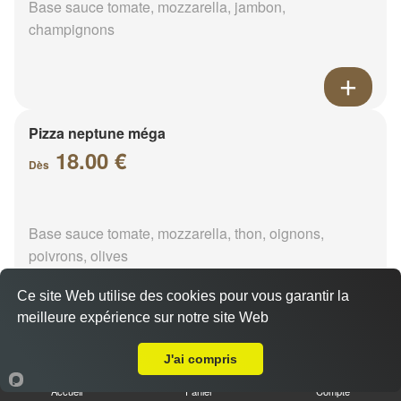
Base sauce tomate, mozzarella, jambon,
champignons
Pizza neptune méga
18.00 €
Dès
Base sauce tomate, mozzarella, thon, oignons,
poivrons, olives
Ce site Web utilise des cookies pour vous garantir la
meilleure expérience sur notre site Web
A Emporter sur Douy
Pizza napolitaine méga
J'ai compris
18.00 €
Dès
Accueil
Panier
Compte