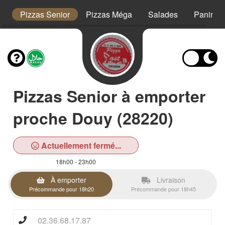
s
Pizzas Senior
Pizzas Méga
Salades
Paninis
Pizzas Senior à emporter
proche Douy (28220)
Actuellement fermé...
18h00 - 23h00
À emporter
Livraison
Précommande pour 18h20
Précommande pour 18h45
02.36.68.17.87