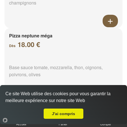
champignons
Pizza neptune méga
18.00 €
Dès
Base sauce tomate, mozzarella, thon, oignons,
poivrons, olives
Ce site Web utilise des cookies pour vous garantir la
meilleure expérience sur notre site Web
A Emporter sur Douy
Pizza napolitaine méga
18.00 €
J'ai compris
Dès
Accueil
Panier
Compte