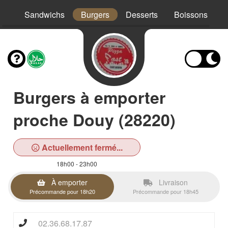
os
Sandwichs
Burgers
Desserts
Boissons
Burgers à emporter
proche Douy (28220)
Actuellement fermé...
18h00 - 23h00
À emporter
Livraison
Précommande pour 18h20
Précommande pour 18h45
02.36.68.17.87