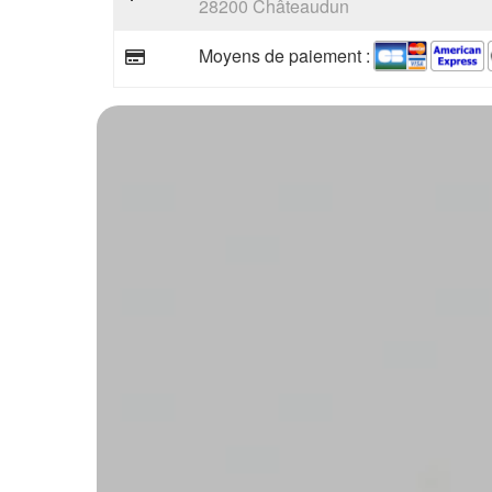
28200 Châteaudun
Moyens de paiement :