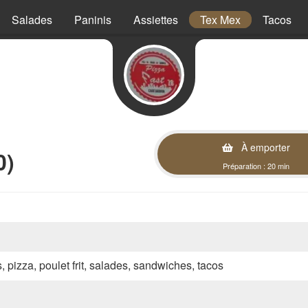
Salades
Paninis
Assiettes
Tex Mex
Tacos
À emporter
0)
Préparation : 20 min
s, pizza, poulet frit, salades, sandwiches, tacos