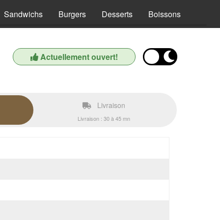
Sandwichs
Burgers
Desserts
Boissons
Actuellement ouvert!
Livraison
Livraison : 30 à 45 mn