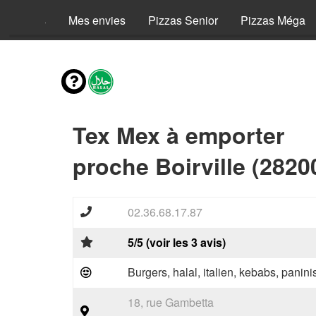
Menus
Mes envies
Pizzas Senior
Pizzas Méga
Tex Mex à emporter
proche Boirville (2820
02.36.68.17.87
5/5 (voir les 3 avis)
Burgers, halal, italien, kebabs, panini
18, rue Gambetta